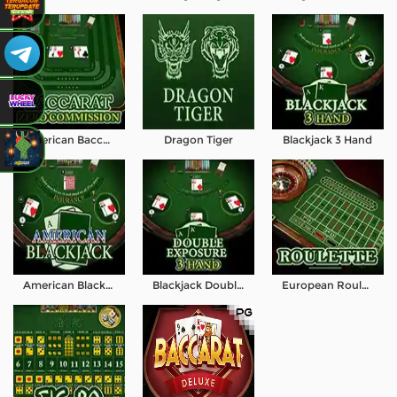
Referral
Promosi
Hubungi Kami
Live Chat
American Baccarat Zero Commission
Dragon Tiger
Blackjack 3 Hand
Pengaduan Customer
Pilih Bahasa:
American Blackjack
Blackjack Double Exposure 3 Hand
European Roulette
MASUK
DAFTAR
&copy; I88CASH: Situs Slot Gacor Terpercaya
Tiap Hari Jackpot Besar. Hak Cipta Dilindungi.