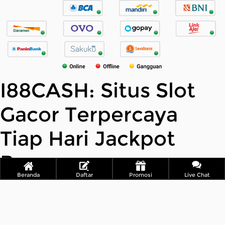
I88CASH: Situs Slot
Gacor Terpercaya
Tiap Hari Jackpot
Besar
Beranda
Daftar
Promosi
Live Chat
Licensed